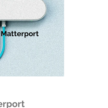
 Matterport
erport