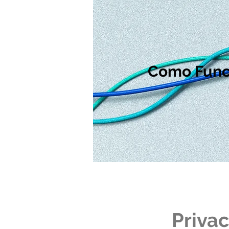
Como Funci
Priva