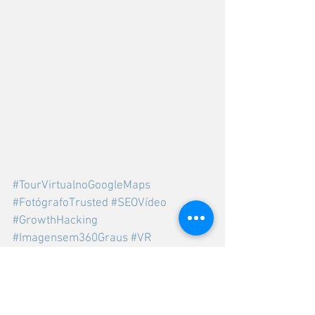
#TourVirtualnoGoogleMaps
#FotógrafoTrusted
#SEOVídeo
#GrowthHacking
#Imagensem360Graus
#VR
#Conteúdo360
#CriamosConteúdo360paraoFacebook
#GoogleStreetView
#LocalGuides
#GoogleMaps
#RobsonReal