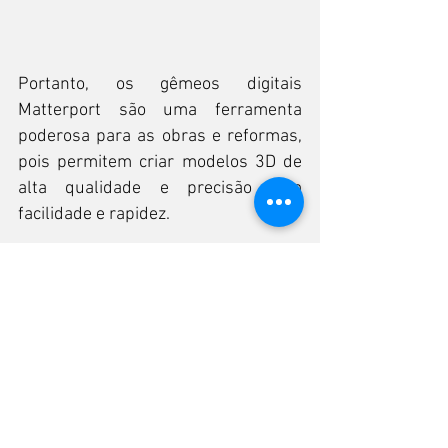
Portanto, os gêmeos digitais 
Matterport são uma ferramenta 
poderosa para as obras e reformas, 
pois permitem criar modelos 3D de 
alta qualidade e precisão com 
facilidade e rapidez.
Eles são uma solução inovadora que 
traz mais eficiência, produtividade e 
qualidade para os projetos de 
arquitetura e engenharia.
Se você quer saber mais sobre os 
gêmeos digitais Matterport e como 
eles podem ajudar nas suas 